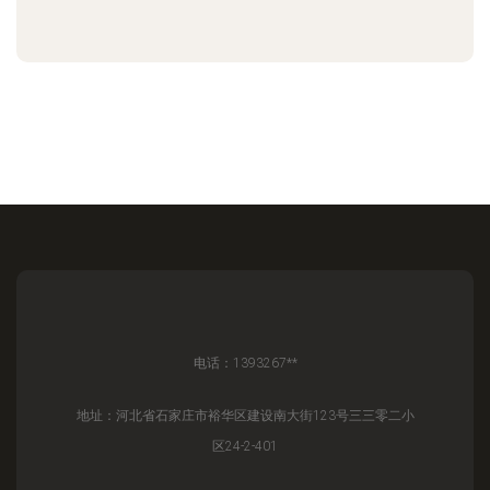
电话：1393267**
地址：河北省石家庄市裕华区建设南大街123号三三零二小
区24-2-401