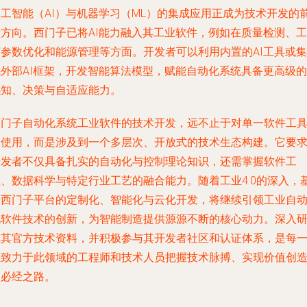
人工智能（AI）与机器学习（ML）的集成应用正成为技术开发的
沿方向。西门子已将AI能力融入其工业软件，例如在质量检测、工
艺参数优化和能源管理等方面。开发者可以利用内置的AI工具或集
成外部AI框架，开发智能算法模型，赋能自动化系统具备更高级的
感知、决策与自适应能力。
西门子自动化系统工业软件的技术开发，远不止于对单一软件工
的使用，而是涉及到一个多层次、开放式的技术生态构建。它要
开发者不仅具备扎实的自动化与控制理论知识，还需掌握软件工
程、数据科学与特定行业工艺的融合能力。随着工业4.0的深入，
于西门子平台的定制化、智能化与云化开发，将继续引领工业自
化软件技术的创新，为智能制造提供源源不断的核心动力。深入
究其官方技术资料，并积极参与其开发者社区和认证体系，是每
位致力于此领域的工程师和技术人员把握技术脉搏、实现价值创
的必经之路。