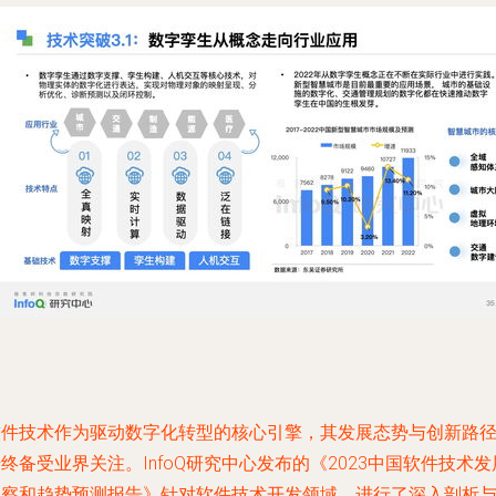
软件技术作为驱动数字化转型的核心引擎，其发展态势与创新路
终备受业界关注。InfoQ研究中心发布的《2023中国软件技术发
洞察和趋势预测报告》针对软件技术开发领域，进行了深入剖析