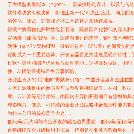
于大模型的智能体（Agent）、复杂推理链设计、以及与传
软件模块的有机协同，将催生新一代“AI原生”应用。与之配
的评估、测试、部署和监控工具链将迎来快速发展。
软硬件协同优化开辟性能新赛道
：随着国产化替代的深入和
定场景（如高性能计算、边缘智能）的需求，软件技术与特
硬件（如ARM架构CPU、AI加速芯片、DPU等）的深度协同
化将成为一个重要趋势。开发者需要更关注底层硬件特性，
过软件架构和编译优化释放硬件潜能，这将在数据库、中间
件、AI框架等领域产生显著影响。
开源生态从“使用”走向“贡献与引领”
：中国开发者和企业在国
主流开源项目中的参与度与贡献度将持续提升。在AI、数据
库、云计算等前沿领域，由国内主导的开源项目有望增加其
球影响力。健康、可持续的企业开源战略和合规治理能力将
为科技公司的核心竞争力之一。
低代码/无代码与专业开发的融合边界重塑
：低代码/无代码
台将继续在企业级应用中拓展，特别是在业务流程自动化、