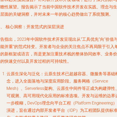
前瞻性展望。报告揭示了当前中国软件技术开发在实践、理念与
态层面的关键洞察，并对未来一年的核心趋势做出了系统预测。
一、 核心洞察：开发范式的深层演进
告指出，2023年中国软件技术开发呈现出从“工具优先”向“价值
效能并重”的范式转变。开发者与企业的关注焦点不再局限于引入
一的新框架或语言，而是更加注重技术栈的整体协同效率、业务
值的快速交付以及开发过程的可持续性。
云原生深化与泛化
：云原生技术已超越容器、微服务等基础
念，进入全面落地与深度应用阶段。服务网格（Service
Mesh）、Serverless架构、云原生中间件等正成为构建弹性
可观测、高可用现代化应用的标准选项。开发与运维的边界
一步模糊，DevOps理念向平台工程（Platform Engineering）
演进，旨在通过内部开发者平台（IDP）为工程团队提供标