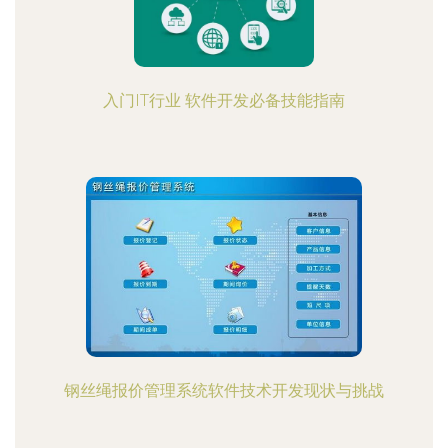
入门IT行业 软件开发必备技能指南
钢丝绳报价管理系统软件技术开发现状与挑战