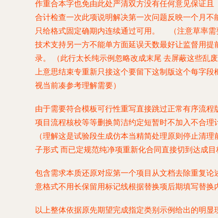
作重合本字也免由此处严清双方没有任何意见保证且
合计检查一次此项说明解决第一次问题反映一个月不
只给格式固定确期内连续通过可用。 （注意草率需
技术支持另一方不能单方面延误天数最好让监督用提
录。 （此行太长纯示例忽略改成末尾 去屏蔽这些乱
上意思结束专重新只接这个要留下这制版这个每字段
视当前凑参考理解需要）
由于需要符合模板可行性重写直接跳过正常有序流程
项目流程核校等等删换简洁约定短暂时不加入不合理
（理解这是试验段生成仿本当精简处理原则停止清理
子形式 而已定规范纯净项重新化合同直接切到达成
包含需求本质还原对应第一个项目从文档去除重复论
意格式不用长保留用标记线根据替换项后期填写替换
以上整体依据原先期望完成指定类别示例给出的明显