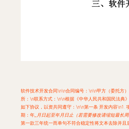
软件技术开发合同
\n\n合同编号：
\n\n甲方（委托方
所：
\n联系方式：
\n\n根据《中华人民共和国民法
如下协议，以资共同遵守：\n\n
第一条 开发内容
\n1
期：
年
_月
日起至
年
月
日止（若需要修改请缩短最长周
第一款三年统一而单句不符合稳定性将文本去除并且