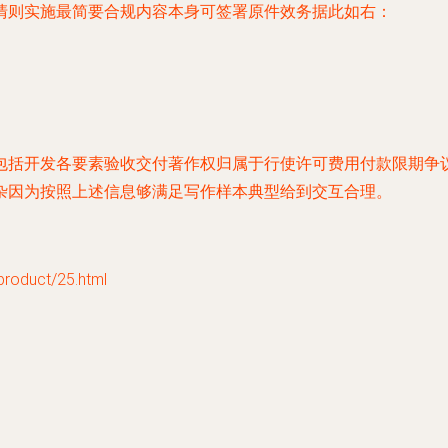
清则实施最简要合规内容本身可签署原件效务据此如右：
包括开发各要素验收交付著作权归属于行使许可费用付款限期争
杂因为按照上述信息够满足写作样本典型给到交互合理。
duct/25.html