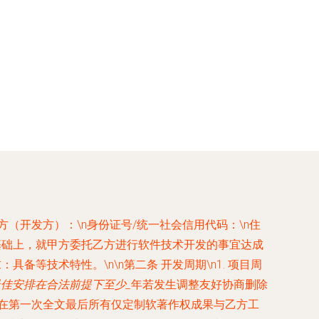
n乙方（开发方）：
\n身份证号/统一社会信用代码：
\n住
基础上，就甲方委托乙方进行软件技术开发的事宜达成
求：具备
等技术特性。\n\n
第二条 开发周期
\n1. 项目周
最佳安排在合法前提下至少
_
年若发生调整友好协商删除
在第一次全文最后所有仅定制软著作权成果与乙方工