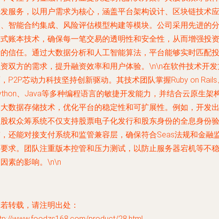
开发服务，以用户需求为核心，涵盖平台架构设计、区块链技术
用、智能合约集成、风险评估模型构建等模块。公司采用先进的
布式账本技术，确保每一笔交易的透明性和安全性，从而增强投
者的信任。通过大数据分析和人工智能算法，平台能够实时匹配
资双方的需求，提升融资效率和用户体验。\n\n在软件技术开发
，P2P芯动力科技坚持创新驱动。其技术团队掌握Ruby on Rails
ython、Java等多种编程语言的敏捷开发能力，并结合云原生架
和大数据存储技术，优化平台的稳定性和可扩展性。例如，开发
的股权众筹系统不仅支持股票电子化发行和股东身份的全息身份
签，还能对接支付系统和监管兼容层，确保符合Seas法规和金融
管要求。团队注重版本控管和压力测试，以防止服务器宕机等不
因素的影响。\n\n
如若转载，请注明出处：
ttp://www.foodzs168.com/product/28.html